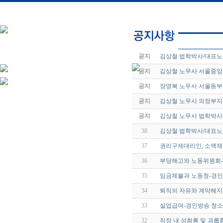
번호
공지
김상철 법학박사/대표노
공지
김상철 노무사 서울중
공지
장영복 노무사 서울동
공지
김상철 노무사 의정부지
공지
김상철 노무사 법학박사
38
김상철 법학박사/대표노
37
권리구제대리인, 소액체당
36
부당해고와 노동위원회-경
35
임금체불과 노동청-경인방송
34
퇴직의 자유와 계약해지-경
33
실업급여-경인방송 청소년 
32
직장 내 성희롱 및 괴롭