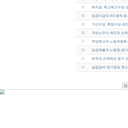
31
퇴직금, 해고예고수당-경인
30
임금지급의 4대 원칙 등-
29
가산수당, 휴업수당-경인방
28
국선노무사 제도와 소액
27
부당해고와 노동위원회-경
26
임금체불과 노동청-경기방송
25
퇴직과 손해배상 청구-경기
24
실업급여-경기방송 청소년